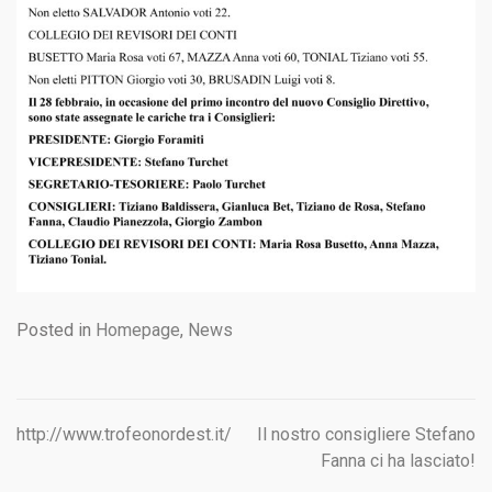
Posted in
Homepage
,
News
http://www.trofeonordest.it/
Il nostro consigliere Stefano
Navigazione
Fanna ci ha lasciato!
articoli