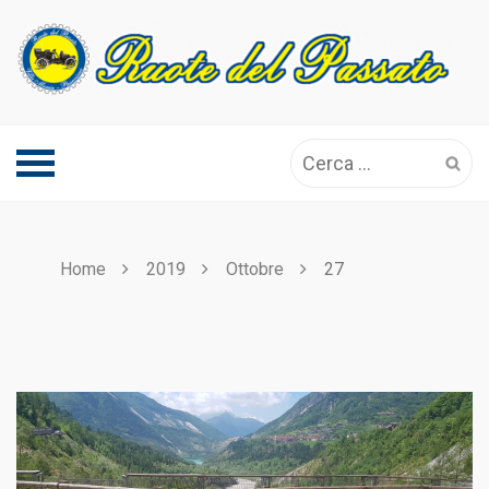
Skip
to
content
Ricerca
per:
Home
2019
Ottobre
27