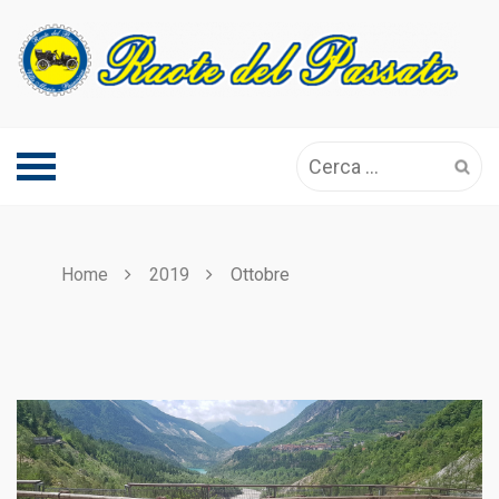
Skip
to
content
Ricerca
per:
Home
2019
Ottobre