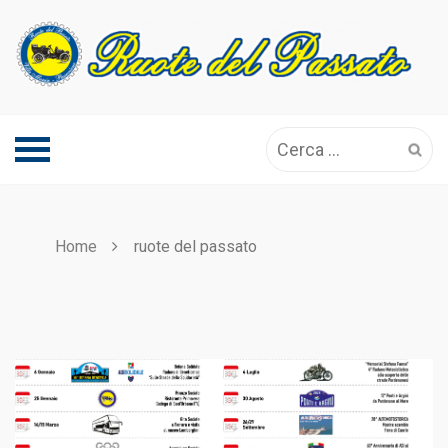
Skip
to
content
Ricerca
per:
Home
ruote del passato