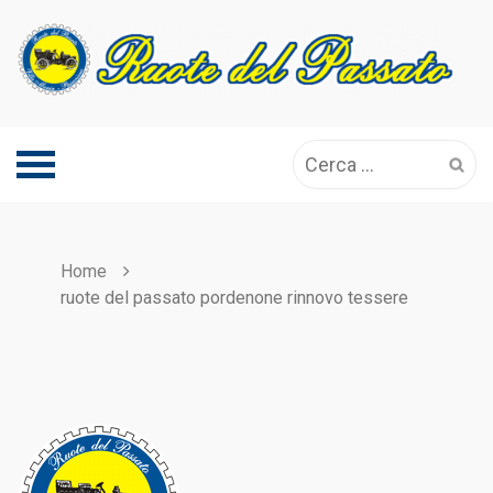
Skip
to
content
Ricerca
per:
Home
ruote del passato pordenone rinnovo tessere