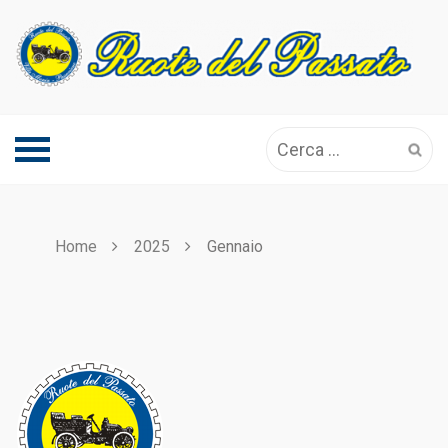
Skip
to
content
Ricerca
per:
Home
2025
Gennaio