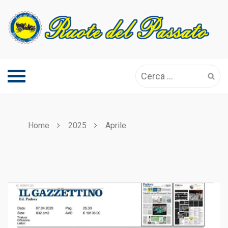
Skip
to
content
Ricerca
per:
Home
2025
Aprile