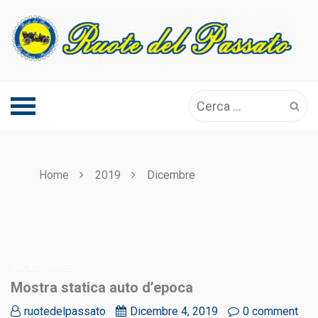
Skip
to
content
Ricerca
per:
Home
2019
Dicembre
UNCATEGORIZED
Mostra statica auto d’epoca
ruotedelpassato
Dicembre 4, 2019
0 comment