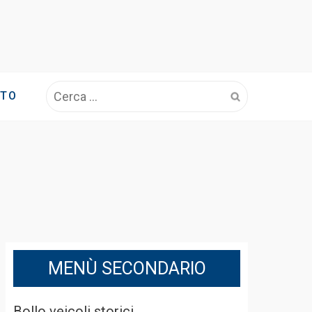
Ricerca
OTO
per:
MENÙ SECONDARIO
Bollo veicoli storici